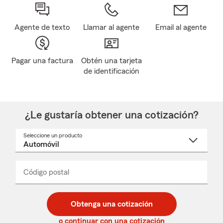
Agente de texto
Llamar al agente
Email al agente
Pagar una factura
Obtén una tarjeta
de identificación
¿Le gustaría obtener una cotización?
Seleccione un producto
Seleccione
un
nombre
de
producto
del
Código postal
Ingresa
Ingresa
_____
menú
un
un
desplegable
código
código
postal
postal
Obtenga una cotización
de
de
5
5
o continuar con una cotización