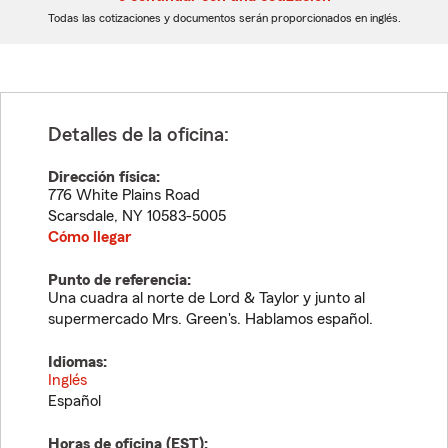
dígitos
dígitos
Todas las cotizaciones y documentos serán proporcionados en inglés.
Detalles de la oficina:
Dirección física:
776 White Plains Road
Scarsdale
,
NY
10583-5005
Cómo llegar
Punto de referencia:
Una cuadra al norte de Lord & Taylor y junto al
supermercado Mrs. Green's. Hablamos español.
Idiomas:
Inglés
Español
Horas de oficina (
EST
):