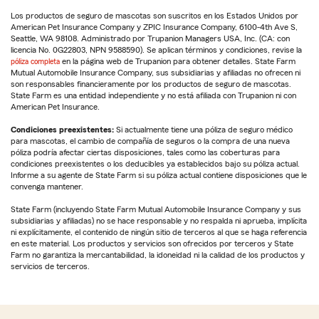
Los productos de seguro de mascotas son suscritos en los Estados Unidos por
American Pet Insurance Company y ZPIC Insurance Company, 6100-4th Ave S,
Seattle, WA 98108. Administrado por Trupanion Managers USA, Inc. (CA: con
licencia No. 0G22803, NPN 9588590). Se aplican términos y condiciones, revise la
póliza completa
en la página web de Trupanion para obtener detalles. State Farm
Mutual Automobile Insurance Company, sus subsidiarias y afiliadas no ofrecen ni
son responsables financieramente por los productos de seguro de mascotas.
State Farm es una entidad independiente y no está afiliada con Trupanion ni con
American Pet Insurance.
Condiciones preexistentes:
Si actualmente tiene una póliza de seguro médico
para mascotas, el cambio de compañía de seguros o la compra de una nueva
póliza podría afectar ciertas disposiciones, tales como las coberturas para
condiciones preexistentes o los deducibles ya establecidos bajo su póliza actual.
Informe a su agente de State Farm si su póliza actual contiene disposiciones que le
convenga mantener.
State Farm (incluyendo State Farm Mutual Automobile Insurance Company y sus
subsidiarias y afiliadas) no se hace responsable y no respalda ni aprueba, implícita
ni explícitamente, el contenido de ningún sitio de terceros al que se haga referencia
en este material. Los productos y servicios son ofrecidos por terceros y State
Farm no garantiza la mercantabilidad, la idoneidad ni la calidad de los productos y
servicios de terceros.